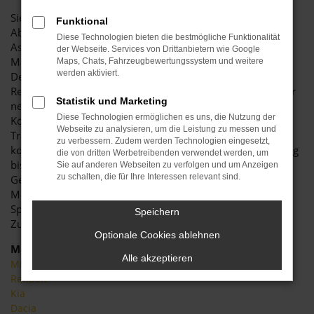
Sie wünschen sich ein Spitzenfahrzeug ohne Wenn und
Funktional
Aber? Volle Motorenleistung? Ultramoderne
Diese Technologien bieten die bestmögliche Funktionalität
Assistenzsysteme, die Ihr Fahren sicherer machen?
der Webseite. Services von Drittanbietern wie Google
Maximalen Komfort und ein ansprechendes, innovatives
Maps, Chats, Fahrzeugbewertungssystem und weitere
werden aktiviert.
Design? In diesem Fall spricht alles für den Kauf eines
Renault Clio Neuwagens. Mit einem fabrikfrischen Auto der
Statistik und Marketing
neuesten Modellgeneration fahren Sie garantiert in der
Diese Technologien ermöglichen es uns, die Nutzung der
Königsklasse. Noch dazu haben Sie die Möglichkeit, Ihren
Webseite zu analysieren, um die Leistung zu messen und
Traumwagen nach Ihren individuellen Wünschen zu
zu verbessern. Zudem werden Technologien eingesetzt,
konfigurieren – von der Motorisierung über die Ausstattung
die von dritten Werbetreibenden verwendet werden, um
bis hin zur Lackierung. Besuchen Sie uns im Autohaus
Sie auf anderen Webseiten zu verfolgen und um Anzeigen
zu schalten, die für Ihre Interessen relevant sind.
Gerich und erfüllen Sie sich Ihren ureigenen
Mobilitätstraum. Wir sind echte Renault Clio Neuwagen-
Spezialisten – und beraten Sie gerne bei der
Speichern
Zusammenstellung Ihres maßgeschneiderten Fahrzeugs.
Optionale Cookies ablehnen
Marken
Alle akzeptieren
Mitsubishi
Renault
Kia
Dacia