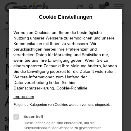
0
Zum
MENÜ
Hauptinhalt
Cookie Einstellungen
springen
Startseite
Renault
Renault Clio
Renault Clio Neuwagen kaufen bei
Autohaus Gerich
Wir nutzen Cookies, um Ihnen die bestmögliche
Nutzung unserer Webseite zu ermöglichen und unsere
Kommunikation mit Ihnen zu verbessern. Wir
Renault Clio
berücksichtigen hierbei Ihre Präferenzen und
verarbeiten Daten für Marketing und Statistiken nur,
wenn Sie uns Ihre Einwilligung geben. Wenn Sie zu
Neuwagen
einem späteren Zeitpunkt Ihre Meinung ändern, können
Sie die Einwilligung jederzeit für die Zukunft widerrufen.
Weitere Informationen zum Umfang der
kaufen bei
Datenverarbeitung finden Sie hier:
Datenschutzerklärung
,
Cookie-Richtlinie
.
Autohaus Gerich
Impressum
Folgende Kategorien von Cookies werden von uns eingesetzt:
Essentiell
Spitzenmobilität ohne Abstriche: Ihr
Diese Technologien sind erforderlich, um die
Renault Clio Neuwagen
Kernfunktionalität der Webseite zu gewährleisten.