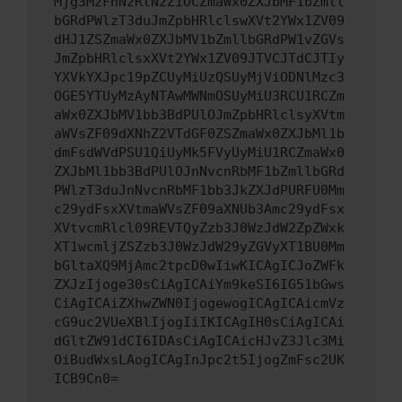
Mjg3M2FhNzRlN2ZiOCZmaWx0ZXJbMF1bZmll
bGRdPWlzT3duJmZpbHRlclswXVt2YWx1ZV09
dHJ1ZSZmaWx0ZXJbMV1bZmllbGRdPW1vZGVs
JmZpbHRlclsxXVt2YWx1ZV09JTVCJTdCJTIy
YXVkYXJpc19pZCUyMiUzQSUyMjViODNlMzc3
OGE5YTUyMzAyNTAwMWNmOSUyMiU3RCU1RCZm
aWx0ZXJbMV1bb3BdPUlOJmZpbHRlclsyXVtm
aWVsZF09dXNhZ2VTdGF0ZSZmaWx0ZXJbMl1b
dmFsdWVdPSU1QiUyMk5FVyUyMiU1RCZmaWx0
ZXJbMl1bb3BdPUlOJnNvcnRbMF1bZmllbGRd
PWlzT3duJnNvcnRbMF1bb3JkZXJdPURFU0Mm
c29ydFsxXVtmaWVsZF09aXNUb3Amc29ydFsx
XVtvcmRlcl09REVTQyZzb3J0WzJdW2ZpZWxk
XT1wcmljZSZzb3J0WzJdW29yZGVyXT1BU0Mm
bGltaXQ9MjAmc2tpcD0wIiwKICAgICJoZWFk
ZXJzIjoge30sCiAgICAiYm9keSI6IG51bGws
CiAgICAiZXhwZWN0IjogewogICAgICAicmVz
cG9uc2VUeXBlIjogIiIKICAgIH0sCiAgICAi
dGltZW91dCI6IDAsCiAgICAicHJvZ3Jlc3Mi
OiBudWxsLAogICAgInJpc2t5IjogZmFsc2UK
ICB9Cn0=