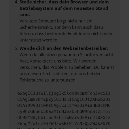
Stelle sicher, dass dein Browser und dein
Betriebssystem auf dem neuesten Stand
sind.
Veraltete Software birgt nicht nur ein
Sicherheitsrisiko, sondern kann auch dazu
führen, dass bestimmte Funktionen nicht mehr
unterstützt werden.
Wende dich an den Webseitenbetreiber.
Wenn du alle oben genannten Schritte versucht
hast, kontaktiere uns bitte. Wir werden
versuchen, das Problem zu beheben. Du kannst
uns diesen Text schicken, um uns bei der
Fehlersuche zu unterstützen:
ewogICJuYW1lIjogIk5ldHdvcmtFcnJvciIs
CiAgImNvbmZpZyI6IHsKICAgICJtZXRob2Qi
OiAiR0VUIiwKICAgICJ1cmwiOiAiaHR0cHM6
Ly9hcGkueC5ha3MtcHJvZC5hdWRhcmlzLm5l
dC92MS9jbGllbnRzLzIwNzYvd2Vic2l0ZS12
ZWhpY2xlcz93ZWJzaXRlPTVmNzQ5ZWJkZDY0