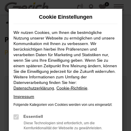
0
Zum
MENÜ
Hauptinhalt
Cookie Einstellungen
springen
Startseite
Kontakt
Probefahrtsanfrage
Wir nutzen Cookies, um Ihnen die bestmögliche
Probefahrtsanfrage
Nutzung unserer Webseite zu ermöglichen und unsere
Kommunikation mit Ihnen zu verbessern. Wir
berücksichtigen hierbei Ihre Präferenzen und
Probefahrtsanfrage
verarbeiten Daten für Marketing und Statistiken nur,
wenn Sie uns Ihre Einwilligung geben. Wenn Sie zu
einem späteren Zeitpunkt Ihre Meinung ändern, können
Sie die Einwilligung jederzeit für die Zukunft widerrufen.
Weitere Informationen zum Umfang der
Datenverarbeitung finden Sie hier:
Gesuchtes Fahrzeug
Datenschutzerklärung
,
Cookie-Richtlinie
.
Impressum
Marke
Folgende Kategorien von Cookies werden von uns eingesetzt:
Essentiell
Modell
Diese Technologien sind erforderlich, um die
Kernfunktionalität der Webseite zu gewährleisten.