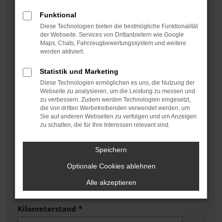
Funktional
Kategorie
*
Diese Technologien bieten die bestmögliche Funktionalität
der Webseite. Services von Drittanbietern wie Google
Maps, Chats, Fahrzeugbewertungssystem und weitere
werden aktiviert.
Kraftstoff
*
Statistik und Marketing
Diese Technologien ermöglichen es uns, die Nutzung der
Webseite zu analysieren, um die Leistung zu messen und
Getriebe
*
zu verbessern. Zudem werden Technologien eingesetzt,
die von dritten Werbetreibenden verwendet werden, um
Sie auf anderen Webseiten zu verfolgen und um Anzeigen
zu schalten, die für Ihre Interessen relevant sind.
Lackfarbe
*
Speichern
Optionale Cookies ablehnen
Leistung in PS
*
Alle akzeptieren
PS
Kilometerstand
*