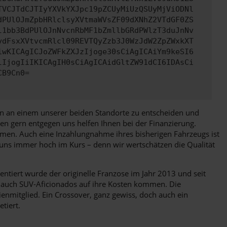
TVCJTdCJTIyYXVkYXJpc19pZCUyMiUzQSUyMjViODNl
dPUlOJmZpbHRlclsyXVtmaWVsZF09dXNhZ2VTdGF0ZS
l1bb3BdPUlOJnNvcnRbMF1bZmllbGRdPWlzT3duJnNv
ydFsxXVtvcmRlcl09REVTQyZzb3J0WzJdW2ZpZWxkXT
iwKICAgICJoZWFkZXJzIjoge30sCiAgICAiYm9keSI6
lIjogIiIKICAgIH0sCiAgICAidGltZW91dCI6IDAsCi
CB9Cn0=
agen an einem unserer beiden Standorte zu entscheiden und
en gern entgegen uns helfen Ihnen bei der Finanzierung.
umen. Auch eine Inzahlungnahme ihres bisherigen Fahrzeugs ist
i uns immer hoch im Kurs – denn wir wertschätzen die Qualität
ntiert wurde der originelle Franzose im Jahr 2013 und seit
s auch SUV-Aficionados auf ihre Kosten kommen. Die
ienmitglied. Ein Crossover, ganz gewiss, doch auch ein
tiert.