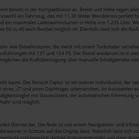
amit bereits in der Kompaktklasse an. Breite und Höhe liegen al
 sowohl ein Fahrzeug, das mit 11,30 Meter Wendekreis perfekt für
d ein maximales Laderaumvolumen in Höhe von 1.235 Liter. Wer s
 60 zu 40 auch flexibel möglich ist. Ebenfalls lässt sich die Rück
- wie Dieselmotoren, die meist mit einem Turbolader versehen sin
usführungen mit 131 und 154 PS. Der Diesel wiederum ist in zwei 
möglichen die Kraftübertragung über manuelle Schaltgetriebe od
kaum. Der Renault Captur ist ein wahrer Individualist, der sein
 eines „C“ und einen Dachträger unterstrichen. An Assistenten w
digkeitsregler mit Stauassistent, der automatischen Erkennung v
kehr sind möglich.
onnect Dienste dar. Die Rede ist von einem Navigations- und Inf
arner in Echtzeit auf das Display lässt. Natürlich lässt sich via
erweiterte und komplett digitale Instrumententafel und einer Anzei