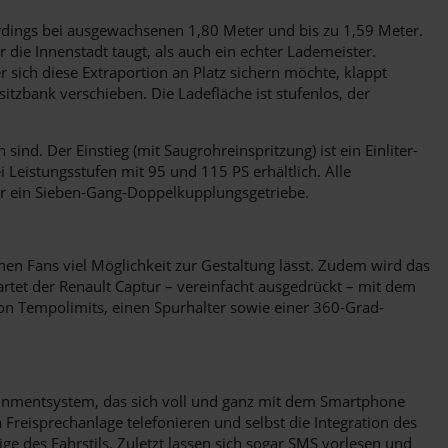
lerdings bei ausgewachsenen 1,80 Meter und bis zu 1,59 Meter.
 die Innenstadt taugt, als auch ein echter Lademeister.
ich diese Extraportion an Platz sichern möchte, klappt
sitzbank verschieben. Die Ladefläche ist stufenlos, der
d. Der Einstieg (mit Saugrohreinspritzung) ist ein Einliter-
Leistungsstufen mit 95 und 115 PS erhältlich. Alle
er ein Sieben-Gang-Doppelkupplungsgetriebe.
en Fans viel Möglichkeit zur Gestaltung lässt. Zudem wird das
artet der Renault Captur – vereinfacht ausgedrückt – mit dem
on Tempolimits, einen Spurhalter sowie einer 360-Grad-
otainmentsystem, das sich voll und ganz mit dem Smartphone
 Freisprechanlage telefonieren und selbst die Integration des
ge des Fahrstils. Zuletzt lassen sich sogar SMS vorlesen und