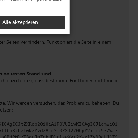
rfolgen und um Anzeigen zu schalten,
Alle akzeptieren
Seiten verhindern. Funktioniert die Seite in einem
m neuesten Stand sind.
 auch dazu führen, dass bestimmte Funktionen nicht mehr
bitte. Wir werden versuchen, das Problem zu beheben. Du
ützen:
KICAgICJtZXRob2QiOiAiR0VUIiwKICAgICJ1cmwiOi
GllbnRzLzIwNzYvd2Vic2l0ZS12ZWhpY2xlcz93ZWJz
lbGRdPWlzT3duJmZpbHRlclswXVt2YWx1ZV09dHJ1ZS