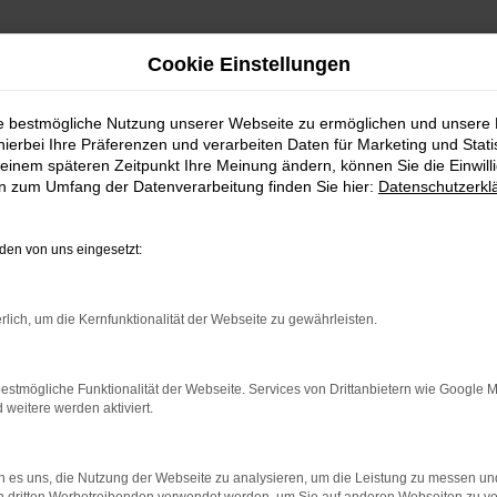
Cookie Einstellungen
i Autohaus Gerich
ie bestmögliche Nutzung unserer Webseite zu ermöglichen und unsere
hierbei Ihre Präferenzen und verarbeiten Daten für Marketing und Stati
euwagen kaufen bei
einem späteren Zeitpunkt Ihre Meinung ändern, können Sie die Einwillig
en zum Umfang der Datenverarbeitung finden Sie hier:
Datenschutzerkl
: Ihr Renault Captur Neuwagen
en von uns eingesetzt:
olle Motorenleistung? Ultramoderne Assistenzsysteme, die Ihr 
es für den Kauf eines Renault Captur Neuwagens. Mit einem fabrik
rlich, um die Kernfunktionalität der Webseite zu gewährleisten.
chkeit, Ihren Traumwagen nach Ihren individuellen Wünschen zu k
rfüllen Sie sich Ihren ureigenen Mobilitätstraum. Wir sind echte
.
estmögliche Funktionalität der Webseite. Services von Drittanbietern wie Google 
eitere werden aktiviert.
r: Network Error
 es uns, die Nutzung der Webseite zu analysieren, um die Leistung zu messen u