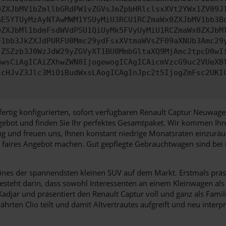
0ZXJbMV1bZmllbGRdPW1vZGVsJmZpbHRlclsxXVt2YWx1ZV09J
GE5YTUyMzAyNTAwMWM1YSUyMiU3RCU1RCZmaWx0ZXJbMV1bb3B
0ZXJbMl1bdmFsdWVdPSU1QiUyMk5FVyUyMiU1RCZmaWx0ZXJbM
F1bb3JkZXJdPURFU0Mmc29ydFsxXVtmaWVsZF09aXNUb3Amc29
jZSZzb3J0WzJdW29yZGVyXT1BU0MmbGltaXQ9MjAmc2tpcD0wI
GwsCiAgICAiZXhwZWN0IjogewogICAgICAicmVzcG9uc2VUeXB
icHJvZ3Jlc3MiOiBudWxsLAogICAgInJpc2t5IjogZmFsc2UKI
en fertig konfigurierten, sofort verfügbaren Renault Captur Neuw
ngebot und finden Sie Ihr perfektes Gesamtpaket. Wir kommen Ihn
ung und freuen uns, Ihnen konstant niedrige Monatsraten einzurä
ert faires Angebot machen. Gut gepflegte Gebrauchtwagen sind be
ines der spannendsten kleinen SUV auf dem Markt. Erstmals präse
besteht darin, dass sowohl Interessenten an einem Kleinwagen al
adjar und präsentiert den Renault Captur voll und ganz als Famil
rten Clio teilt und damit Altvertrautes aufgreift und neu interpre