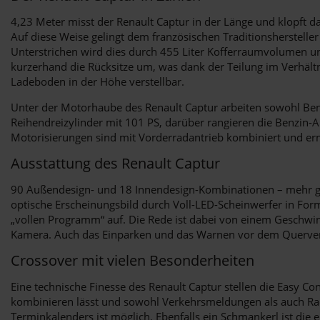
4,23 Meter misst der Renault Captur in der Länge und klopft d
Auf diese Weise gelingt dem französischen Traditionshersteller
Unterstrichen wird dies durch 455 Liter Kofferraumvolumen un
kurzerhand die Rücksitze um, was dank der Teilung im Verhältnis
Ladeboden in der Höhe verstellbar.
Unter der Motorhaube des Renault Captur arbeiten sowohl Benzin
Reihendreizylinder mit 101 PS, darüber rangieren die Benzin-A
Motorisierungen sind mit Vorderradantrieb kombiniert und er
Ausstattung des Renault Captur
90 Außendesign- und 18 Innendesign-Kombinationen – mehr geht 
optische Erscheinungsbild durch Voll-LED-Scheinwerfer in Form
„vollen Programm“ auf. Die Rede ist dabei von einem Geschwin
Kamera. Auch das Einparken und das Warnen vor dem Querver
Crossover mit vielen Besonderheiten
Eine technische Finesse des Renault Captur stellen die Easy C
kombinieren lässt und sowohl Verkehrsmeldungen als auch Radarw
Terminkalenders ist möglich. Ebenfalls ein Schmankerl ist die 