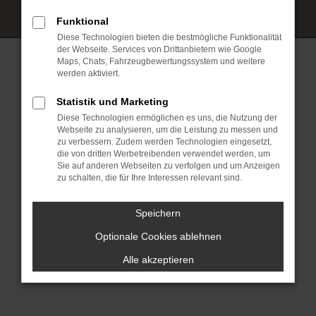
Funktional
Diese Technologien bieten die bestmögliche Funktionalität
der Webseite. Services von Drittanbietern wie Google
Maps, Chats, Fahrzeugbewertungssystem und weitere
werden aktiviert.
© 2026 Gerich GmbH & CO. KG | Tüßlinger Straße 4 | DE-84503
Altötting | info@gerich.info |
Webdesign by audaris.de
Statistik und Marketing
Impressum
Diese Technologien ermöglichen es uns, die Nutzung der
Datenschutz
Cookie Einstellungen
Webseite zu analysieren, um die Leistung zu messen und
zu verbessern. Zudem werden Technologien eingesetzt,
die von dritten Werbetreibenden verwendet werden, um
Sie auf anderen Webseiten zu verfolgen und um Anzeigen
zu schalten, die für Ihre Interessen relevant sind.
Speichern
Optionale Cookies ablehnen
Alle akzeptieren