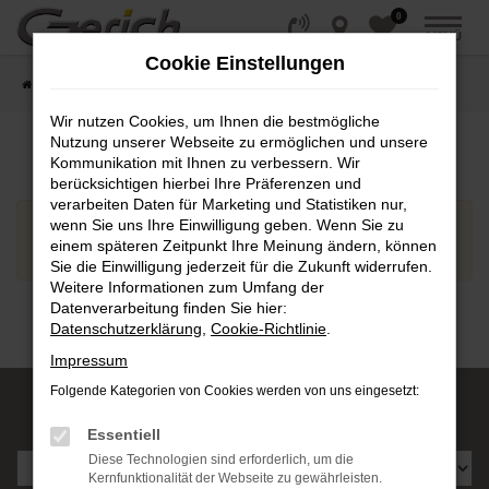
0
Zum
MENÜ
Hauptinhalt
Cookie Einstellungen
springen
Startseite
Angebote - Kleinwagen
Wir nutzen Cookies, um Ihnen die bestmögliche
Nutzung unserer Webseite zu ermöglichen und unsere
Kommunikation mit Ihnen zu verbessern. Wir
berücksichtigen hierbei Ihre Präferenzen und
verarbeiten Daten für Marketing und Statistiken nur,
wenn Sie uns Ihre Einwilligung geben. Wenn Sie zu
In dieser Kategorie sind zur Zeit leider keine Einträge
einem späteren Zeitpunkt Ihre Meinung ändern, können
vorhanden.
Sie die Einwilligung jederzeit für die Zukunft widerrufen.
Weitere Informationen zum Umfang der
Datenverarbeitung finden Sie hier:
Datenschutzerklärung
,
Cookie-Richtlinie
.
Impressum
Folgende Kategorien von Cookies werden von uns eingesetzt:
Unsere Standorte:
Essentiell
Diese Technologien sind erforderlich, um die
Kernfunktionalität der Webseite zu gewährleisten.