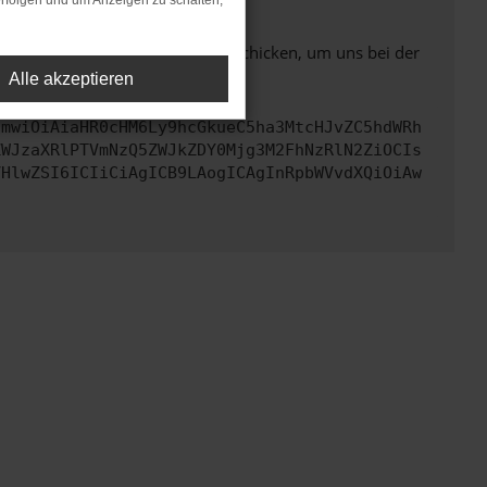
rfolgen und um Anzeigen zu schalten,
ben. Du kannst uns diesen Text schicken, um uns bei der
Alle akzeptieren
cmwiOiAiaHR0cHM6Ly9hcGkueC5ha3MtcHJvZC5hdWRh
ZWJzaXRlPTVmNzQ5ZWJkZDY0Mjg3M2FhNzRlN2ZiOCIs
VHlwZSI6ICIiCiAgICB9LAogICAgInRpbWVvdXQiOiAw