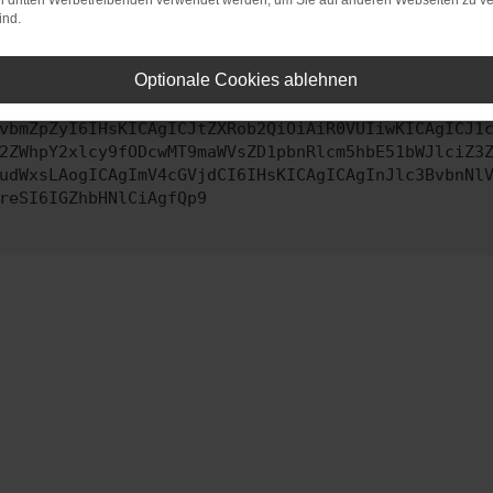
on dritten Werbetreibenden verwendet werden, um Sie auf anderen Webseiten zu ve
ind.
ontaktiere uns bitte. Wir werden versuchen, das Problem zu behe
Optionale Cookies ablehnen
vbmZpZyI6IHsKICAgICJtZXRob2QiOiAiR0VUIiwKICAgICJ1
2ZWhpY2xlcy9fODcwMT9maWVsZD1pbnRlcm5hbE51bWJlciZ3
udWxsLAogICAgImV4cGVjdCI6IHsKICAgICAgInJlc3BvbnNl
reSI6IGZhbHNlCiAgfQp9