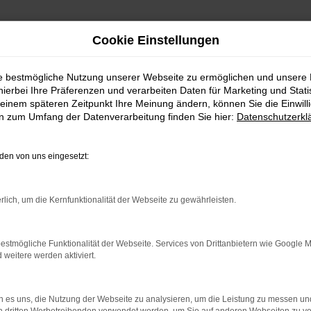
Cookie Einstellungen
ie bestmögliche Nutzung unserer Webseite zu ermöglichen und unsere
hierbei Ihre Präferenzen und verarbeiten Daten für Marketing und Stati
einem späteren Zeitpunkt Ihre Meinung ändern, können Sie die Einwillig
en zum Umfang der Datenverarbeitung finden Sie hier:
Datenschutzerkl
en von uns eingesetzt:
indung.
hine?
rlich, um die Kernfunktionalität der Webseite zu gewährleisten.
aden bestimmter Seiten verhindern. Funktioniert die Seite in e
estmögliche Funktionalität der Webseite. Services von Drittanbietern wie Google 
eitere werden aktiviert.
 zu beheben.
bssystem auf dem neuesten Stand sind.
 es uns, die Nutzung der Webseite zu analysieren, um die Leistung zu messen u
ko, sondern kann auch dazu führen, dass bestimmte Funktionen nic