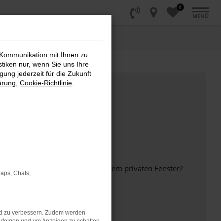
0
MENÜ
 Kommunikation mit Ihnen zu
stiken nur, wenn Sie uns Ihre
ung jederzeit für die Zukunft
ärung
,
Cookie-Richtlinie
.
inem anderen Browser oder in einem privaten Fenster?
Maps, Chats,
nd zu verbessern. Zudem werden
ht mehr unterstützt werden.