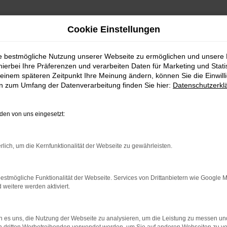
Cookie Einstellungen
ie bestmögliche Nutzung unserer Webseite zu ermöglichen und unsere
hierbei Ihre Präferenzen und verarbeiten Daten für Marketing und Stati
einem späteren Zeitpunkt Ihre Meinung ändern, können Sie die Einwillig
en zum Umfang der Datenverarbeitung finden Sie hier:
Datenschutzerkl
en von uns eingesetzt:
indung.
hine?
rlich, um die Kernfunktionalität der Webseite zu gewährleisten.
aden bestimmter Seiten verhindern. Funktioniert die Seite in e
estmögliche Funktionalität der Webseite. Services von Drittanbietern wie Google 
eitere werden aktiviert.
 zu beheben.
bssystem auf dem neuesten Stand sind.
 es uns, die Nutzung der Webseite zu analysieren, um die Leistung zu messen u
ko, sondern kann auch dazu führen, dass bestimmte Funktionen nic