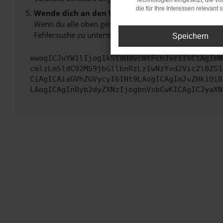
Technologien eingesetzt, die v
die für Ihre Interessen relevant s
Wende dich an den Webseitenbetreiber.
Wenn du alle oben genannten Schritte versucht hast, k
Fehlersuche zu unterstützen:
Speichern
ewogICJuYW1lIjogIk5ldHdvcmtFcnJvciIsCiAgImN
cmlzLm5ldC92MS9jbGllbnRzLzIwNzYvd2Vic2l0ZS1
CiAgICAiaGVhZGVycyI6IHt9LAogICAgImJvZHkiOiB
LAogICAgInByb2dyZXNzIjogbnVsbCwKICAgICJyaXN