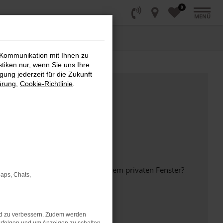
0
MENÜ
 Kommunikation mit Ihnen zu
stiken nur, wenn Sie uns Ihre
ung jederzeit für die Zukunft
ärung
,
Cookie-Richtlinie
.
inem anderen Browser oder in einem privaten Fenster?
Maps, Chats,
nd zu verbessern. Zudem werden
ht mehr unterstützt werden.