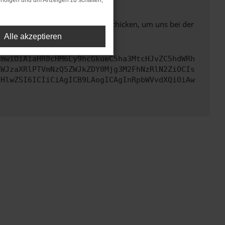
rfolgen und um Anzeigen zu schalten,
ben. Du kannst uns diesen Text schicken, um uns bei der
Alle akzeptieren
cmwiOiAiaHR0cHM6Ly9hcGkueC5ha3MtcHJvZC5hdWRh
ZWJzaXRlPTVmNzQ5ZWJkZDY0Mjg3M2FhNzRlN2ZiOCIs
VHlwZSI6ICIiCiAgICB9LAogICAgInRpbWVvdXQiOiAw