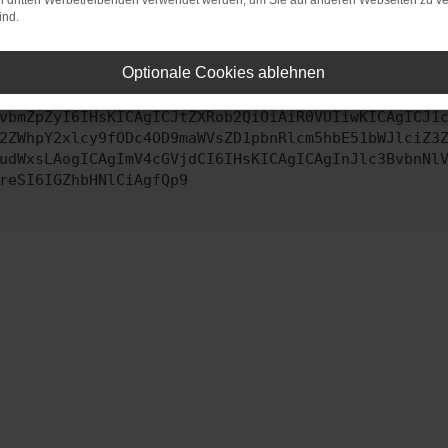
on dritten Werbetreibenden verwendet werden, um Sie auf anderen Webseiten zu ve
ind.
ontaktiere uns bitte. Wir werden versuchen, das Problem zu behe
Optionale Cookies ablehnen
vbmZpZyI6IHsKICAgICJtZXRob2QiOiAiR0VUIiwKICAgICJ1
2ZWhpY2xlcy9fODc4OD9maWVsZD1pbnRlcm5hbE51bWJlciZ3
udWxsLAogICAgImV4cGVjdCI6IHsKICAgICAgInJlc3BvbnNl
reSI6IGZhbHNlCiAgfQp9