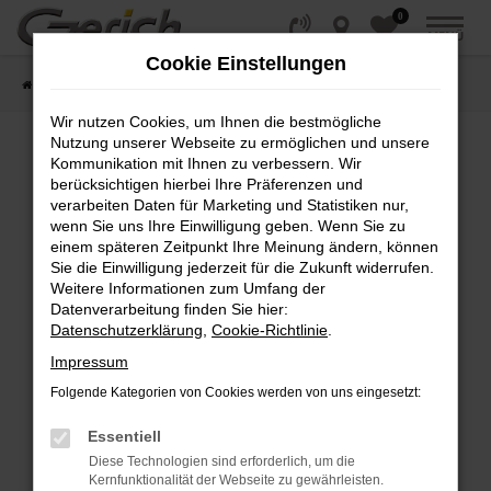
0
Zum
MENÜ
Hauptinhalt
Cookie Einstellungen
springen
Startseite
Fahrzeugangebote
Fahrzeug-Showroom
Wir nutzen Cookies, um Ihnen die bestmögliche
Nutzung unserer Webseite zu ermöglichen und unsere
Kommunikation mit Ihnen zu verbessern. Wir
Fehler: Network Error
berücksichtigen hierbei Ihre Präferenzen und
verarbeiten Daten für Marketing und Statistiken nur,
wenn Sie uns Ihre Einwilligung geben. Wenn Sie zu
Beim Laden ist ein Fehler aufgetreten.
einem späteren Zeitpunkt Ihre Meinung ändern, können
Hier sind ein paar Tipps, die dir helfen können:
Sie die Einwilligung jederzeit für die Zukunft widerrufen.
Weitere Informationen zum Umfang der
Überprüfe deine Firewall und deine
Datenverarbeitung finden Sie hier:
Internetverbindung.
Datenschutzerklärung
,
Cookie-Richtlinie
.
Laden andere Webseiten, zum Beispiel deine
Impressum
Suchmaschine?
Folgende Kategorien von Cookies werden von uns eingesetzt:
Prüfe deine Browsererweiterungen.
Manche Erweiterungen, wie Werbeblocker,
Essentiell
können das Laden bestimmter Seiten
Diese Technologien sind erforderlich, um die
verhindern. Funktioniert die Seite in einem
Kernfunktionalität der Webseite zu gewährleisten.