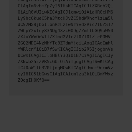
CiAgImNvbmZpZyI6IHsKICAgICJtZXRob2Qi
OiAiR0VUIiwKICAgICJ1cmwiOiAiaHR0cHM6
Ly9hcGkueC5ha3MtcHJvZC5hdWRhcmlzLm5l
dC92MS9jbGllbnRzLzIwNzYvd2Vic2l0ZS12
ZWhpY2xlcy83NDg4Xzc0ODg/ZmllbGQ9aW50
ZXJuYWxOdW1iZXImd2Vic2l0ZT01Zjc0OWVi
ZGQ2NDI4NzNhYTc0ZTdmYjgiLAogICAgImhl
YWRlcnMiOiB7fSwKICAgICJib2R5IjogbnVs
bCwKICAgICJleHBlY3QiOiB7CiAgICAgICJy
ZXNwb25zZVR5cGUiOiAiIgogICAgfSwKICAg
ICJ0aW1lb3V0IjogMCwKICAgICJwcm9ncmVz
cyI6IG51bGwsCiAgICAicmlza3kiOiBmYWxz
ZQogIH0KfQ==