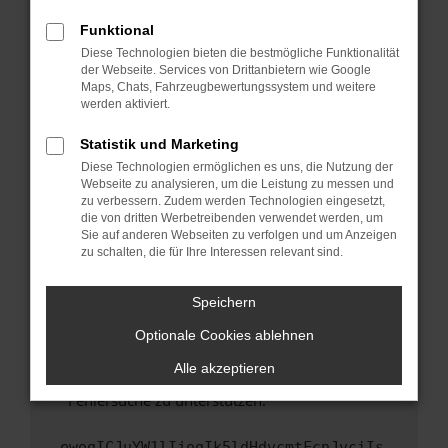
anderen Browser oder in einem privaten
Fenster?
Funktional
Starte dein Gerät neu.
Diese Technologien bieten die bestmögliche Funktionalität
der Webseite. Services von Drittanbietern wie Google
Das kann manchmal helfen, vorübergehende
Maps, Chats, Fahrzeugbewertungssystem und weitere
Probleme zu beheben.
werden aktiviert.
Stelle sicher, dass dein Browser und dein
Statistik und Marketing
Betriebssystem auf dem neuesten Stand
Diese Technologien ermöglichen es uns, die Nutzung der
sind.
Webseite zu analysieren, um die Leistung zu messen und
Veraltete Software birgt nicht nur ein
zu verbessern. Zudem werden Technologien eingesetzt,
Sicherheitsrisiko, sondern kann auch dazu
die von dritten Werbetreibenden verwendet werden, um
führen, dass bestimmte Funktionen nicht mehr
Sie auf anderen Webseiten zu verfolgen und um Anzeigen
zu schalten, die für Ihre Interessen relevant sind.
unterstützt werden.
Wende dich an den Webseitenbetreiber.
Speichern
Wenn du alle oben genannten Schritte versucht
hast, kontaktiere uns bitte. Wir werden
Optionale Cookies ablehnen
versuchen, das Problem zu beheben. Du kannst
Alle akzeptieren
uns diesen Text schicken, um uns bei der
Fehlersuche zu unterstützen:
ewogICJuYW1lIjogIk5ldHdvcmtFcnJvciIs