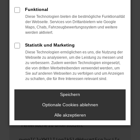
anderen Browser oder in einem privaten
Fenster?
Funktional
Starte dein Gerät neu.
Diese Technologien bieten die bestmögliche Funktionalität
der Webseite. Services von Drittanbietern wie Google
Das kann manchmal helfen, vorübergehende
Maps, Chats, Fahrzeugbewertungssystem und weitere
Probleme zu beheben.
werden aktiviert.
Stelle sicher, dass dein Browser und dein
Statistik und Marketing
Betriebssystem auf dem neuesten Stand
Diese Technologien ermöglichen es uns, die Nutzung der
sind.
Webseite zu analysieren, um die Leistung zu messen und
Veraltete Software birgt nicht nur ein
zu verbessern. Zudem werden Technologien eingesetzt,
Sicherheitsrisiko, sondern kann auch dazu
die von dritten Werbetreibenden verwendet werden, um
führen, dass bestimmte Funktionen nicht mehr
Sie auf anderen Webseiten zu verfolgen und um Anzeigen
zu schalten, die für Ihre Interessen relevant sind.
unterstützt werden.
Wende dich an den Webseitenbetreiber.
Speichern
Wenn du alle oben genannten Schritte versucht
hast, kontaktiere uns bitte. Wir werden
Optionale Cookies ablehnen
versuchen, das Problem zu beheben. Du kannst
Alle akzeptieren
uns diesen Text schicken, um uns bei der
Fehlersuche zu unterstützen:
ewogICJuYW1lIjogIk5ldHdvcmtFcnJvciIs