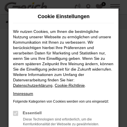
0
Zum
MENÜ
Hauptinhalt
Cookie Einstellungen
springen
Startseite
Fahrzeugangebote
Fahrzeug-Showroom
Wir nutzen Cookies, um Ihnen die bestmögliche
Nutzung unserer Webseite zu ermöglichen und unsere
Kommunikation mit Ihnen zu verbessern. Wir
Fehler: Network Error
berücksichtigen hierbei Ihre Präferenzen und
verarbeiten Daten für Marketing und Statistiken nur,
wenn Sie uns Ihre Einwilligung geben. Wenn Sie zu
Beim Laden ist ein Fehler aufgetreten.
einem späteren Zeitpunkt Ihre Meinung ändern, können
Hier sind ein paar Tipps, die dir helfen können:
Sie die Einwilligung jederzeit für die Zukunft widerrufen.
Weitere Informationen zum Umfang der
Überprüfe deine Firewall und deine
Datenverarbeitung finden Sie hier:
Internetverbindung.
Datenschutzerklärung
,
Cookie-Richtlinie
.
Laden andere Webseiten, zum Beispiel deine
Impressum
Suchmaschine?
Folgende Kategorien von Cookies werden von uns eingesetzt:
Prüfe deine Browsererweiterungen.
Manche Erweiterungen, wie Werbeblocker,
Essentiell
können das Laden bestimmter Seiten
Diese Technologien sind erforderlich, um die
verhindern. Funktioniert die Seite in einem
Kernfunktionalität der Webseite zu gewährleisten.