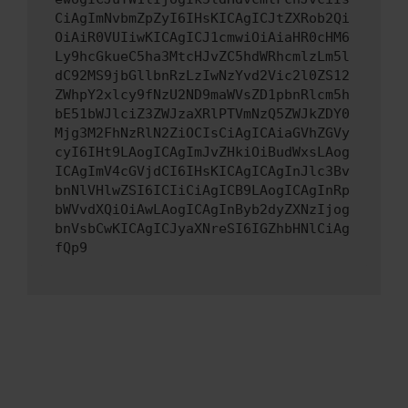
CiAgImNvbmZpZyI6IHsKICAgICJtZXRob2Qi
OiAiR0VUIiwKICAgICJ1cmwiOiAiaHR0cHM6
Ly9hcGkueC5ha3MtcHJvZC5hdWRhcmlzLm5l
dC92MS9jbGllbnRzLzIwNzYvd2Vic2l0ZS12
ZWhpY2xlcy9fNzU2ND9maWVsZD1pbnRlcm5h
bE51bWJlciZ3ZWJzaXRlPTVmNzQ5ZWJkZDY0
Mjg3M2FhNzRlN2ZiOCIsCiAgICAiaGVhZGVy
cyI6IHt9LAogICAgImJvZHkiOiBudWxsLAog
ICAgImV4cGVjdCI6IHsKICAgICAgInJlc3Bv
bnNlVHlwZSI6ICIiCiAgICB9LAogICAgInRp
bWVvdXQiOiAwLAogICAgInByb2dyZXNzIjog
bnVsbCwKICAgICJyaXNreSI6IGZhbHNlCiAg
fQp9