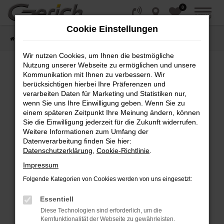
0
Zum
MENÜ
Hauptinhalt
Cookie Einstellungen
springen
Startseite
Fahrzeugangebote
Fahrzeug-Showroom
Wir nutzen Cookies, um Ihnen die bestmögliche
Nutzung unserer Webseite zu ermöglichen und unsere
Kommunikation mit Ihnen zu verbessern. Wir
Fehler: Network Error
berücksichtigen hierbei Ihre Präferenzen und
verarbeiten Daten für Marketing und Statistiken nur,
wenn Sie uns Ihre Einwilligung geben. Wenn Sie zu
Beim Laden ist ein Fehler aufgetreten.
einem späteren Zeitpunkt Ihre Meinung ändern, können
Hier sind ein paar Tipps, die dir helfen können:
Sie die Einwilligung jederzeit für die Zukunft widerrufen.
Weitere Informationen zum Umfang der
Überprüfe deine Firewall und deine
Datenverarbeitung finden Sie hier:
Internetverbindung.
Datenschutzerklärung
,
Cookie-Richtlinie
.
Laden andere Webseiten, zum Beispiel deine
Impressum
Suchmaschine?
Folgende Kategorien von Cookies werden von uns eingesetzt:
Prüfe deine Browsererweiterungen.
Manche Erweiterungen, wie Werbeblocker,
Essentiell
können das Laden bestimmter Seiten
Diese Technologien sind erforderlich, um die
verhindern. Funktioniert die Seite in einem
Kernfunktionalität der Webseite zu gewährleisten.