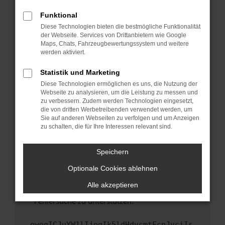
anderen Browser oder in einem privaten
Fenster?
Funktional
Starte dein Gerät neu.
Diese Technologien bieten die bestmögliche Funktionalität
der Webseite. Services von Drittanbietern wie Google
Das kann manchmal helfen, vorübergehende
Maps, Chats, Fahrzeugbewertungssystem und weitere
Probleme zu beheben.
werden aktiviert.
Stelle sicher, dass dein Browser und dein
Statistik und Marketing
Betriebssystem auf dem neuesten Stand
Diese Technologien ermöglichen es uns, die Nutzung der
sind.
Webseite zu analysieren, um die Leistung zu messen und
Veraltete Software birgt nicht nur ein
zu verbessern. Zudem werden Technologien eingesetzt,
Sicherheitsrisiko, sondern kann auch dazu
die von dritten Werbetreibenden verwendet werden, um
führen, dass bestimmte Funktionen nicht mehr
Sie auf anderen Webseiten zu verfolgen und um Anzeigen
zu schalten, die für Ihre Interessen relevant sind.
unterstützt werden.
Wende dich an den Webseitenbetreiber.
Speichern
Wenn du alle oben genannten Schritte versucht
hast, kontaktiere uns bitte. Wir werden
Optionale Cookies ablehnen
versuchen, das Problem zu beheben. Du kannst
Alle akzeptieren
uns diesen Text schicken, um uns bei der
Fehlersuche zu unterstützen:
ewogICJuYW1lIjogIk5ldHdvcmtFcnJvciIs