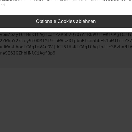
on dritten Werbetreibenden verwendet werden, um Sie auf anderen Webseiten zu ve
ind.
ontaktiere uns bitte. Wir werden versuchen, das Problem zu behe
Optionale Cookies ablehnen
vbmZpZyI6IHsKICAgICJtZXRob2QiOiAiR0VUIiwKICAgICJ1
2ZWhpY2xlcy9fODM1MT9maWVsZD1pbnRlcm5hbE51bWJlciZ3
udWxsLAogICAgImV4cGVjdCI6IHsKICAgICAgInJlc3BvbnNl
reSI6IGZhbHNlCiAgfQp9