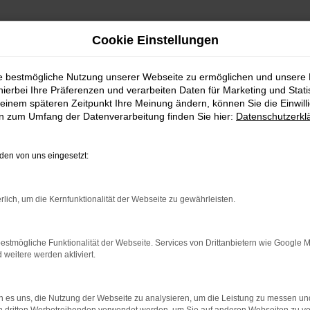
Cookie Einstellungen
ie bestmögliche Nutzung unserer Webseite zu ermöglichen und unsere
hierbei Ihre Präferenzen und verarbeiten Daten für Marketing und Stati
einem späteren Zeitpunkt Ihre Meinung ändern, können Sie die Einwillig
en zum Umfang der Datenverarbeitung finden Sie hier:
Datenschutzerkl
en von uns eingesetzt:
indung.
hine?
rlich, um die Kernfunktionalität der Webseite zu gewährleisten.
aden bestimmter Seiten verhindern. Funktioniert die Seite in e
estmögliche Funktionalität der Webseite. Services von Drittanbietern wie Google 
eitere werden aktiviert.
 zu beheben.
bssystem auf dem neuesten Stand sind.
 es uns, die Nutzung der Webseite zu analysieren, um die Leistung zu messen u
ko, sondern kann auch dazu führen, dass bestimmte Funktionen nic