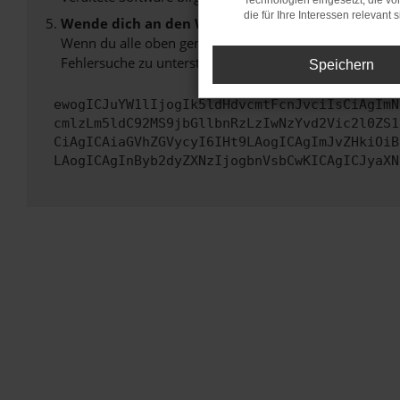
Technologien eingesetzt, die v
die für Ihre Interessen relevant s
Wende dich an den Webseitenbetreiber.
Wenn du alle oben genannten Schritte versucht hast, k
Fehlersuche zu unterstützen:
Speichern
ewogICJuYW1lIjogIk5ldHdvcmtFcnJvciIsCiAgImN
cmlzLm5ldC92MS9jbGllbnRzLzIwNzYvd2Vic2l0ZS1
CiAgICAiaGVhZGVycyI6IHt9LAogICAgImJvZHkiOiB
LAogICAgInByb2dyZXNzIjogbnVsbCwKICAgICJyaXN