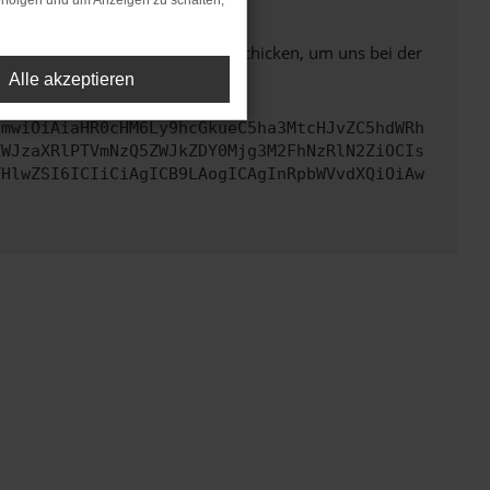
rfolgen und um Anzeigen zu schalten,
ben. Du kannst uns diesen Text schicken, um uns bei der
Alle akzeptieren
cmwiOiAiaHR0cHM6Ly9hcGkueC5ha3MtcHJvZC5hdWRh
ZWJzaXRlPTVmNzQ5ZWJkZDY0Mjg3M2FhNzRlN2ZiOCIs
VHlwZSI6ICIiCiAgICB9LAogICAgInRpbWVvdXQiOiAw