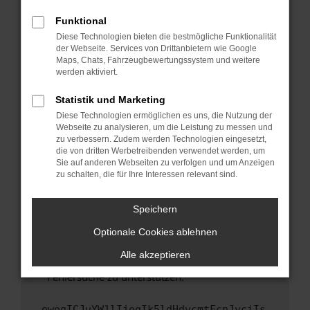
anderen Browser oder in einem privaten
Fenster?
Funktional
Starte dein Gerät neu.
Diese Technologien bieten die bestmögliche Funktionalität
der Webseite. Services von Drittanbietern wie Google
Das kann manchmal helfen, vorübergehende
Maps, Chats, Fahrzeugbewertungssystem und weitere
Probleme zu beheben.
werden aktiviert.
Stelle sicher, dass dein Browser und dein
Statistik und Marketing
Betriebssystem auf dem neuesten Stand
Diese Technologien ermöglichen es uns, die Nutzung der
sind.
Webseite zu analysieren, um die Leistung zu messen und
Veraltete Software birgt nicht nur ein
zu verbessern. Zudem werden Technologien eingesetzt,
Sicherheitsrisiko, sondern kann auch dazu
die von dritten Werbetreibenden verwendet werden, um
führen, dass bestimmte Funktionen nicht mehr
Sie auf anderen Webseiten zu verfolgen und um Anzeigen
zu schalten, die für Ihre Interessen relevant sind.
unterstützt werden.
Wende dich an den Webseitenbetreiber.
Speichern
Wenn du alle oben genannten Schritte versucht
hast, kontaktiere uns bitte. Wir werden
Optionale Cookies ablehnen
versuchen, das Problem zu beheben. Du kannst
Alle akzeptieren
uns diesen Text schicken, um uns bei der
Fehlersuche zu unterstützen:
ewogICJuYW1lIjogIk5ldHdvcmtFcnJvciIs