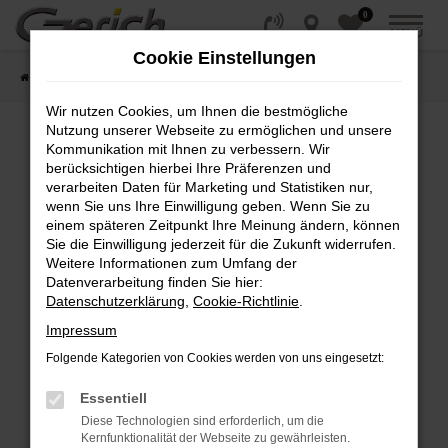
0
Zum
MENÜ
Hauptinhalt
Cookie Einstellungen
springen
Startseite
Fahrzeugangebote
Fahrzeug-Showroom
Wir nutzen Cookies, um Ihnen die bestmögliche
Nutzung unserer Webseite zu ermöglichen und unsere
Kommunikation mit Ihnen zu verbessern. Wir
Fehler: Network Error
berücksichtigen hierbei Ihre Präferenzen und
verarbeiten Daten für Marketing und Statistiken nur,
wenn Sie uns Ihre Einwilligung geben. Wenn Sie zu
Beim Laden ist ein Fehler aufgetreten.
einem späteren Zeitpunkt Ihre Meinung ändern, können
Hier sind ein paar Tipps, die dir helfen können:
Sie die Einwilligung jederzeit für die Zukunft widerrufen.
Weitere Informationen zum Umfang der
Überprüfe deine Firewall und deine
Datenverarbeitung finden Sie hier:
Internetverbindung.
Datenschutzerklärung
,
Cookie-Richtlinie
.
Laden andere Webseiten, zum Beispiel deine
Impressum
Suchmaschine?
Folgende Kategorien von Cookies werden von uns eingesetzt:
Prüfe deine Browsererweiterungen.
Manche Erweiterungen, wie Werbeblocker,
Essentiell
können das Laden bestimmter Seiten
Diese Technologien sind erforderlich, um die
verhindern. Funktioniert die Seite in einem
Kernfunktionalität der Webseite zu gewährleisten.