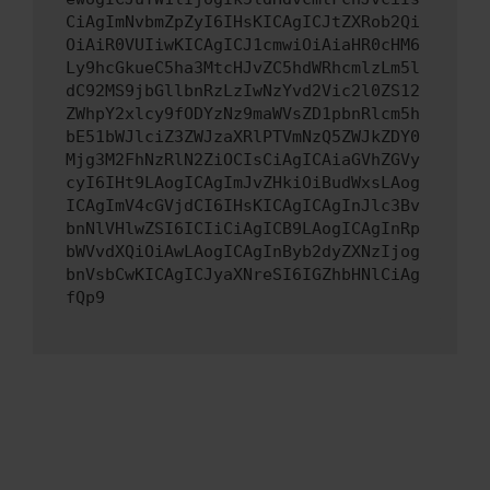
CiAgImNvbmZpZyI6IHsKICAgICJtZXRob2Qi
OiAiR0VUIiwKICAgICJ1cmwiOiAiaHR0cHM6
Ly9hcGkueC5ha3MtcHJvZC5hdWRhcmlzLm5l
dC92MS9jbGllbnRzLzIwNzYvd2Vic2l0ZS12
ZWhpY2xlcy9fODYzNz9maWVsZD1pbnRlcm5h
bE51bWJlciZ3ZWJzaXRlPTVmNzQ5ZWJkZDY0
Mjg3M2FhNzRlN2ZiOCIsCiAgICAiaGVhZGVy
cyI6IHt9LAogICAgImJvZHkiOiBudWxsLAog
ICAgImV4cGVjdCI6IHsKICAgICAgInJlc3Bv
bnNlVHlwZSI6ICIiCiAgICB9LAogICAgInRp
bWVvdXQiOiAwLAogICAgInByb2dyZXNzIjog
bnVsbCwKICAgICJyaXNreSI6IGZhbHNlCiAg
fQp9