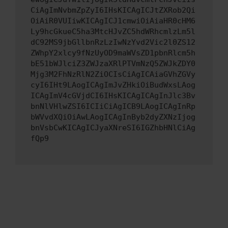
CiAgImNvbmZpZyI6IHsKICAgICJtZXRob2Qi
OiAiR0VUIiwKICAgICJ1cmwiOiAiaHR0cHM6
Ly9hcGkueC5ha3MtcHJvZC5hdWRhcmlzLm5l
dC92MS9jbGllbnRzLzIwNzYvd2Vic2l0ZS12
ZWhpY2xlcy9fNzUyOD9maWVsZD1pbnRlcm5h
bE51bWJlciZ3ZWJzaXRlPTVmNzQ5ZWJkZDY0
Mjg3M2FhNzRlN2ZiOCIsCiAgICAiaGVhZGVy
cyI6IHt9LAogICAgImJvZHkiOiBudWxsLAog
ICAgImV4cGVjdCI6IHsKICAgICAgInJlc3Bv
bnNlVHlwZSI6ICIiCiAgICB9LAogICAgInRp
bWVvdXQiOiAwLAogICAgInByb2dyZXNzIjog
bnVsbCwKICAgICJyaXNreSI6IGZhbHNlCiAg
fQp9