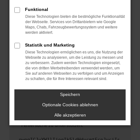
anderen Browser oder in einem privaten
Fenster?
Funktional
Starte dein Gerät neu.
Diese Technologien bieten die bestmögliche Funktionalität
der Webseite. Services von Drittanbietern wie Google
Das kann manchmal helfen, vorübergehende
Maps, Chats, Fahrzeugbewertungssystem und weitere
Probleme zu beheben.
werden aktiviert.
Stelle sicher, dass dein Browser und dein
Statistik und Marketing
Betriebssystem auf dem neuesten Stand
Diese Technologien ermöglichen es uns, die Nutzung der
sind.
Webseite zu analysieren, um die Leistung zu messen und
Veraltete Software birgt nicht nur ein
zu verbessern. Zudem werden Technologien eingesetzt,
Sicherheitsrisiko, sondern kann auch dazu
die von dritten Werbetreibenden verwendet werden, um
führen, dass bestimmte Funktionen nicht mehr
Sie auf anderen Webseiten zu verfolgen und um Anzeigen
zu schalten, die für Ihre Interessen relevant sind.
unterstützt werden.
Wende dich an den Webseitenbetreiber.
Speichern
Wenn du alle oben genannten Schritte versucht
hast, kontaktiere uns bitte. Wir werden
Optionale Cookies ablehnen
versuchen, das Problem zu beheben. Du kannst
Alle akzeptieren
uns diesen Text schicken, um uns bei der
Fehlersuche zu unterstützen:
ewogICJuYW1lIjogIk5ldHdvcmtFcnJvciIs