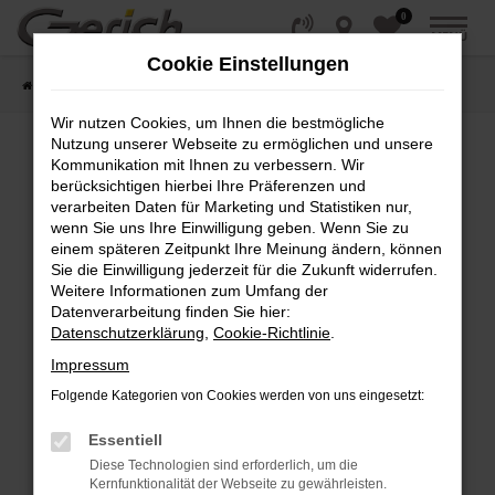
0
Zum
MENÜ
Hauptinhalt
Cookie Einstellungen
springen
Startseite
Fahrzeugangebote
Fahrzeug-Showroom
Wir nutzen Cookies, um Ihnen die bestmögliche
Nutzung unserer Webseite zu ermöglichen und unsere
Kommunikation mit Ihnen zu verbessern. Wir
Fehler: Network Error
berücksichtigen hierbei Ihre Präferenzen und
verarbeiten Daten für Marketing und Statistiken nur,
wenn Sie uns Ihre Einwilligung geben. Wenn Sie zu
Beim Laden ist ein Fehler aufgetreten.
einem späteren Zeitpunkt Ihre Meinung ändern, können
Hier sind ein paar Tipps, die dir helfen können:
Sie die Einwilligung jederzeit für die Zukunft widerrufen.
Weitere Informationen zum Umfang der
Überprüfe deine Firewall und deine
Datenverarbeitung finden Sie hier:
Internetverbindung.
Datenschutzerklärung
,
Cookie-Richtlinie
.
Laden andere Webseiten, zum Beispiel deine
Impressum
Suchmaschine?
Folgende Kategorien von Cookies werden von uns eingesetzt:
Prüfe deine Browsererweiterungen.
Manche Erweiterungen, wie Werbeblocker,
Essentiell
können das Laden bestimmter Seiten
Diese Technologien sind erforderlich, um die
verhindern. Funktioniert die Seite in einem
Kernfunktionalität der Webseite zu gewährleisten.