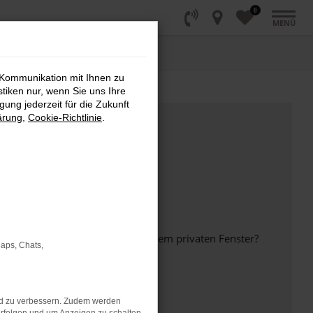
0
MENÜ
 Kommunikation mit Ihnen zu
stiken nur, wenn Sie uns Ihre
ung jederzeit für die Zukunft
ärung
,
Cookie-Richtlinie
.
inem anderen Browser oder in einem privaten Fenster?
Maps, Chats,
nd zu verbessern. Zudem werden
ht mehr unterstützt werden.