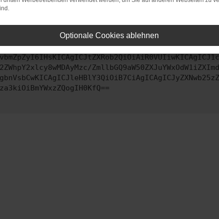
on dritten Werbetreibenden verwendet werden, um Sie auf anderen Webseiten zu ve
ind.
ontaktiere uns bitte. Wir werden versuchen, das Problem zu behe
Optionale Cookies ablehnen
vbmZpZyI6IHsKICAgICJtZXRob2QiOiAiR0VUIiwKICAgICJ1
2ZWhpY2xlcy8wMDAyMzc/ZmllbGQ9aW50ZXJuYWxOdW1iZXIm
gbnVsbCwKICAgICJleHBlY3QiOiB7CiAgICAgICJyZXNwb25z
za3kiOiBmYWxzZQogIH0KfQ==