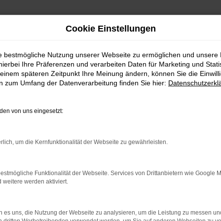
Cookie Einstellungen
ie bestmögliche Nutzung unserer Webseite zu ermöglichen und unsere
hierbei Ihre Präferenzen und verarbeiten Daten für Marketing und Stati
einem späteren Zeitpunkt Ihre Meinung ändern, können Sie die Einwillig
en zum Umfang der Datenverarbeitung finden Sie hier:
Datenschutzerkl
en von uns eingesetzt:
indung.
hine?
rlich, um die Kernfunktionalität der Webseite zu gewährleisten.
aden bestimmter Seiten verhindern. Funktioniert die Seite in e
estmögliche Funktionalität der Webseite. Services von Drittanbietern wie Google 
eitere werden aktiviert.
 zu beheben.
bssystem auf dem neuesten Stand sind.
 es uns, die Nutzung der Webseite zu analysieren, um die Leistung zu messen u
ko, sondern kann auch dazu führen, dass bestimmte Funktionen nic