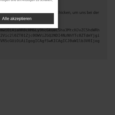
rfolgen und um Anzeigen zu schalten,
ben. Du kannst uns diesen Text schicken, um uns bei der
Alle akzeptieren
cmwiOiAiaHR0cHM6Ly9hcGkueC5ha3MtcHJvZC5hdWRh
d2Vic2l0ZT01Zjc0OWViZGQ2NDI4NzNhYTc0ZTdmYjgi
ZVR5cGUiOiAiIgogICAgfSwKICAgICJ0aW1lb3V0Ijog