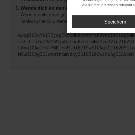
Technologien eingesetzt, die v
die für Ihre Interessen relevant s
Wende dich an den Webseitenbetreiber.
Wenn du alle oben genannten Schritte versucht hast, k
Fehlersuche zu unterstützen:
Speichern
ewogICJuYW1lIjogIk5ldHdvcmtFcnJvciIsCiAgImN
cmlzLm5ldC92MS9jbGllbnRzLzIwNzYvd2Vic2l0ZS1
LAogICAgImhlYWRlcnMiOiB7fSwKICAgICJib2R5Ijo
MCwKICAgICJwcm9ncmVzcyI6IG51bGwsCiAgICAicml