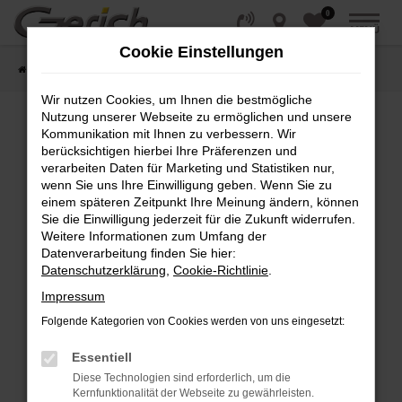
0
Zum
MENÜ
Hauptinhalt
Cookie Einstellungen
springen
Startseite
Fahrzeugangebote
Fahrzeug-Showroom
Wir nutzen Cookies, um Ihnen die bestmögliche
Nutzung unserer Webseite zu ermöglichen und unsere
Kommunikation mit Ihnen zu verbessern. Wir
Fehler: Network Error
berücksichtigen hierbei Ihre Präferenzen und
verarbeiten Daten für Marketing und Statistiken nur,
wenn Sie uns Ihre Einwilligung geben. Wenn Sie zu
Beim Laden ist ein Fehler aufgetreten.
einem späteren Zeitpunkt Ihre Meinung ändern, können
Hier sind ein paar Tipps, die dir helfen können:
Sie die Einwilligung jederzeit für die Zukunft widerrufen.
Weitere Informationen zum Umfang der
Überprüfe deine Firewall und deine
Datenverarbeitung finden Sie hier:
Internetverbindung.
Datenschutzerklärung
,
Cookie-Richtlinie
.
Laden andere Webseiten, zum Beispiel deine
Impressum
Suchmaschine?
Folgende Kategorien von Cookies werden von uns eingesetzt:
Prüfe deine Browsererweiterungen.
Manche Erweiterungen, wie Werbeblocker,
Essentiell
können das Laden bestimmter Seiten
Diese Technologien sind erforderlich, um die
verhindern. Funktioniert die Seite in einem
Kernfunktionalität der Webseite zu gewährleisten.