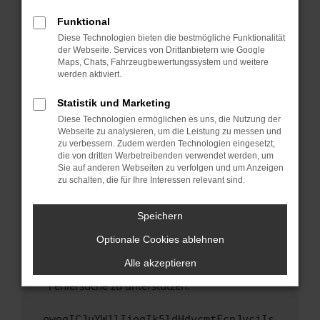
anderen Browser oder in einem privaten
Fenster?
Funktional
Starte dein Gerät neu.
Diese Technologien bieten die bestmögliche Funktionalität
der Webseite. Services von Drittanbietern wie Google
Das kann manchmal helfen, vorübergehende
Maps, Chats, Fahrzeugbewertungssystem und weitere
Probleme zu beheben.
werden aktiviert.
Stelle sicher, dass dein Browser und dein
Statistik und Marketing
Betriebssystem auf dem neuesten Stand
Diese Technologien ermöglichen es uns, die Nutzung der
sind.
Webseite zu analysieren, um die Leistung zu messen und
Veraltete Software birgt nicht nur ein
zu verbessern. Zudem werden Technologien eingesetzt,
Sicherheitsrisiko, sondern kann auch dazu
die von dritten Werbetreibenden verwendet werden, um
führen, dass bestimmte Funktionen nicht mehr
Sie auf anderen Webseiten zu verfolgen und um Anzeigen
zu schalten, die für Ihre Interessen relevant sind.
unterstützt werden.
Wende dich an den Webseitenbetreiber.
Speichern
Wenn du alle oben genannten Schritte versucht
hast, kontaktiere uns bitte. Wir werden
Optionale Cookies ablehnen
versuchen, das Problem zu beheben. Du kannst
Alle akzeptieren
uns diesen Text schicken, um uns bei der
Fehlersuche zu unterstützen:
ewogICJuYW1lIjogIk5ldHdvcmtFcnJvciIs