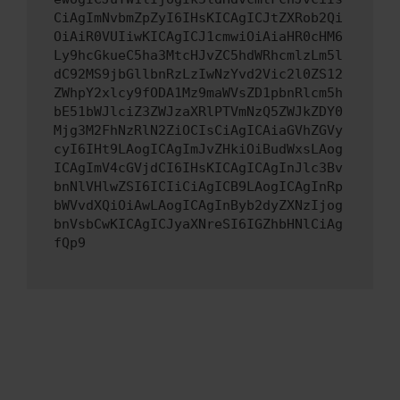
CiAgImNvbmZpZyI6IHsKICAgICJtZXRob2Qi
OiAiR0VUIiwKICAgICJ1cmwiOiAiaHR0cHM6
Ly9hcGkueC5ha3MtcHJvZC5hdWRhcmlzLm5l
dC92MS9jbGllbnRzLzIwNzYvd2Vic2l0ZS12
ZWhpY2xlcy9fODA1Mz9maWVsZD1pbnRlcm5h
bE51bWJlciZ3ZWJzaXRlPTVmNzQ5ZWJkZDY0
Mjg3M2FhNzRlN2ZiOCIsCiAgICAiaGVhZGVy
cyI6IHt9LAogICAgImJvZHkiOiBudWxsLAog
ICAgImV4cGVjdCI6IHsKICAgICAgInJlc3Bv
bnNlVHlwZSI6ICIiCiAgICB9LAogICAgInRp
bWVvdXQiOiAwLAogICAgInByb2dyZXNzIjog
bnVsbCwKICAgICJyaXNreSI6IGZhbHNlCiAg
fQp9