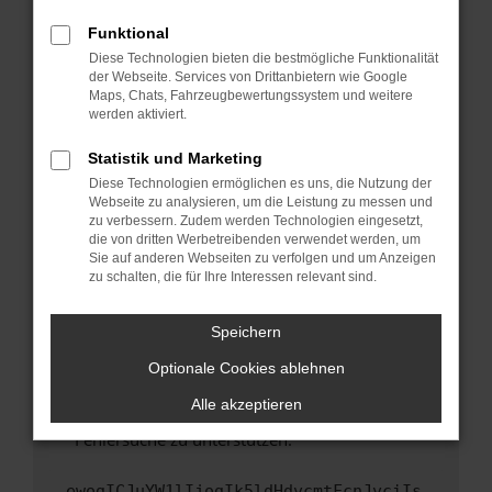
anderen Browser oder in einem privaten
Fenster?
Funktional
Starte dein Gerät neu.
Diese Technologien bieten die bestmögliche Funktionalität
der Webseite. Services von Drittanbietern wie Google
Das kann manchmal helfen, vorübergehende
Maps, Chats, Fahrzeugbewertungssystem und weitere
Probleme zu beheben.
werden aktiviert.
Stelle sicher, dass dein Browser und dein
Statistik und Marketing
Betriebssystem auf dem neuesten Stand
Diese Technologien ermöglichen es uns, die Nutzung der
sind.
Webseite zu analysieren, um die Leistung zu messen und
Veraltete Software birgt nicht nur ein
zu verbessern. Zudem werden Technologien eingesetzt,
Sicherheitsrisiko, sondern kann auch dazu
die von dritten Werbetreibenden verwendet werden, um
führen, dass bestimmte Funktionen nicht mehr
Sie auf anderen Webseiten zu verfolgen und um Anzeigen
zu schalten, die für Ihre Interessen relevant sind.
unterstützt werden.
Wende dich an den Webseitenbetreiber.
Speichern
Wenn du alle oben genannten Schritte versucht
hast, kontaktiere uns bitte. Wir werden
Optionale Cookies ablehnen
versuchen, das Problem zu beheben. Du kannst
Alle akzeptieren
uns diesen Text schicken, um uns bei der
Fehlersuche zu unterstützen:
ewogICJuYW1lIjogIk5ldHdvcmtFcnJvciIs