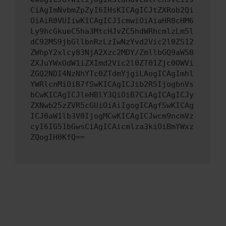
CiAgImNvbmZpZyI6IHsKICAgICJtZXRob2Qi
OiAiR0VUIiwKICAgICJ1cmwiOiAiaHR0cHM6
Ly9hcGkueC5ha3MtcHJvZC5hdWRhcmlzLm5l
dC92MS9jbGllbnRzLzIwNzYvd2Vic2l0ZS12
ZWhpY2xlcy83NjA2Xzc2MDY/ZmllbGQ9aW50
ZXJuYWxOdW1iZXImd2Vic2l0ZT01Zjc0OWVi
ZGQ2NDI4NzNhYTc0ZTdmYjgiLAogICAgImhl
YWRlcnMiOiB7fSwKICAgICJib2R5IjogbnVs
bCwKICAgICJleHBlY3QiOiB7CiAgICAgICJy
ZXNwb25zZVR5cGUiOiAiIgogICAgfSwKICAg
ICJ0aW1lb3V0IjogMCwKICAgICJwcm9ncmVz
cyI6IG51bGwsCiAgICAicmlza3kiOiBmYWxz
ZQogIH0KfQ==