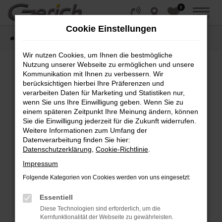
0
Zum
MENÜ
Hauptinhalt
Cookie Einstellungen
springen
Startseite
Fahrzeugangebote
Fahrzeug-Showroom
Wir nutzen Cookies, um Ihnen die bestmögliche
Nutzung unserer Webseite zu ermöglichen und unsere
Kommunikation mit Ihnen zu verbessern. Wir
Fehler: Network Error
berücksichtigen hierbei Ihre Präferenzen und
verarbeiten Daten für Marketing und Statistiken nur,
wenn Sie uns Ihre Einwilligung geben. Wenn Sie zu
Beim Laden ist ein Fehler aufgetreten.
einem späteren Zeitpunkt Ihre Meinung ändern, können
Hier sind ein paar Tipps, die dir helfen können:
Sie die Einwilligung jederzeit für die Zukunft widerrufen.
Weitere Informationen zum Umfang der
Überprüfe deine Firewall und deine
Datenverarbeitung finden Sie hier:
Internetverbindung.
Datenschutzerklärung
,
Cookie-Richtlinie
.
Laden andere Webseiten, zum Beispiel deine
Impressum
Suchmaschine?
Folgende Kategorien von Cookies werden von uns eingesetzt:
Prüfe deine Browsererweiterungen.
Manche Erweiterungen, wie Werbeblocker,
Essentiell
können das Laden bestimmter Seiten
Diese Technologien sind erforderlich, um die
verhindern. Funktioniert die Seite in einem
Kernfunktionalität der Webseite zu gewährleisten.