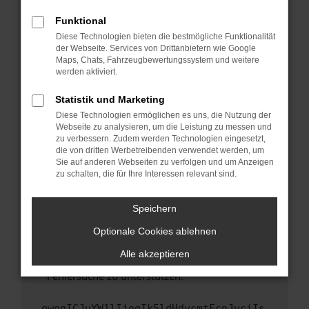
anderen Browser oder in einem privaten
Fenster?
Funktional
Starte dein Gerät neu.
Diese Technologien bieten die bestmögliche Funktionalität
der Webseite. Services von Drittanbietern wie Google
Das kann manchmal helfen, vorübergehende
Maps, Chats, Fahrzeugbewertungssystem und weitere
Probleme zu beheben.
werden aktiviert.
Stelle sicher, dass dein Browser und dein
Statistik und Marketing
Betriebssystem auf dem neuesten Stand
Diese Technologien ermöglichen es uns, die Nutzung der
sind.
Webseite zu analysieren, um die Leistung zu messen und
Veraltete Software birgt nicht nur ein
zu verbessern. Zudem werden Technologien eingesetzt,
Sicherheitsrisiko, sondern kann auch dazu
die von dritten Werbetreibenden verwendet werden, um
führen, dass bestimmte Funktionen nicht mehr
Sie auf anderen Webseiten zu verfolgen und um Anzeigen
zu schalten, die für Ihre Interessen relevant sind.
unterstützt werden.
Wende dich an den Webseitenbetreiber.
Speichern
Wenn du alle oben genannten Schritte versucht
hast, kontaktiere uns bitte. Wir werden
Optionale Cookies ablehnen
versuchen, das Problem zu beheben. Du kannst
Alle akzeptieren
uns diesen Text schicken, um uns bei der
Fehlersuche zu unterstützen:
ewogICJuYW1lIjogIk5ldHdvcmtFcnJvciIs