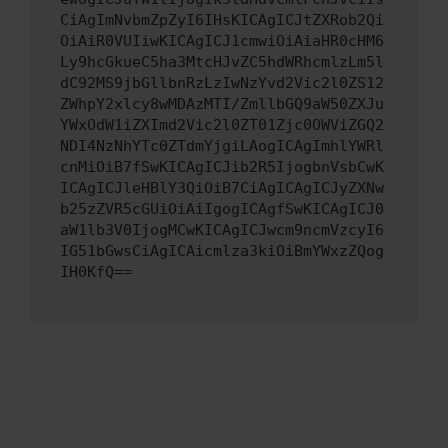
CiAgImNvbmZpZyI6IHsKICAgICJtZXRob2Qi
OiAiR0VUIiwKICAgICJ1cmwiOiAiaHR0cHM6
Ly9hcGkueC5ha3MtcHJvZC5hdWRhcmlzLm5l
dC92MS9jbGllbnRzLzIwNzYvd2Vic2l0ZS12
ZWhpY2xlcy8wMDAzMTI/ZmllbGQ9aW50ZXJu
YWxOdW1iZXImd2Vic2l0ZT01Zjc0OWViZGQ2
NDI4NzNhYTc0ZTdmYjgiLAogICAgImhlYWRl
cnMiOiB7fSwKICAgICJib2R5IjogbnVsbCwK
ICAgICJleHBlY3QiOiB7CiAgICAgICJyZXNw
b25zZVR5cGUiOiAiIgogICAgfSwKICAgICJ0
aW1lb3V0IjogMCwKICAgICJwcm9ncmVzcyI6
IG51bGwsCiAgICAicmlza3kiOiBmYWxzZQog
IH0KfQ==