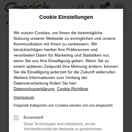
0
Zum
MENÜ
Hauptinhalt
Cookie Einstellungen
springen
Startseite
Fahrzeugangebote
Fahrzeug-Showroom
Wir nutzen Cookies, um Ihnen die bestmögliche
Nutzung unserer Webseite zu ermöglichen und unsere
Kommunikation mit Ihnen zu verbessern. Wir
Fehler: Network Error
berücksichtigen hierbei Ihre Präferenzen und
verarbeiten Daten für Marketing und Statistiken nur,
wenn Sie uns Ihre Einwilligung geben. Wenn Sie zu
Beim Laden ist ein Fehler aufgetreten.
einem späteren Zeitpunkt Ihre Meinung ändern, können
Hier sind ein paar Tipps, die dir helfen können:
Sie die Einwilligung jederzeit für die Zukunft widerrufen.
Weitere Informationen zum Umfang der
Überprüfe deine Firewall und deine
Datenverarbeitung finden Sie hier:
Internetverbindung.
Datenschutzerklärung
,
Cookie-Richtlinie
.
Laden andere Webseiten, zum Beispiel deine
Impressum
Suchmaschine?
Folgende Kategorien von Cookies werden von uns eingesetzt:
Prüfe deine Browsererweiterungen.
Manche Erweiterungen, wie Werbeblocker,
Essentiell
können das Laden bestimmter Seiten
Diese Technologien sind erforderlich, um die
verhindern. Funktioniert die Seite in einem
Kernfunktionalität der Webseite zu gewährleisten.