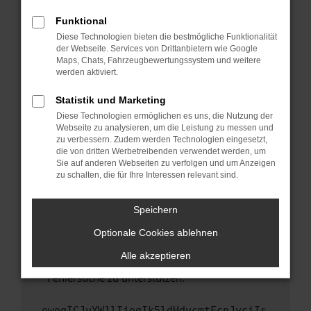
anderen Browser oder in einem privaten
Fenster?
Funktional
Starte dein Gerät neu.
Diese Technologien bieten die bestmögliche Funktionalität
der Webseite. Services von Drittanbietern wie Google
Das kann manchmal helfen, vorübergehende
Maps, Chats, Fahrzeugbewertungssystem und weitere
Probleme zu beheben.
werden aktiviert.
Stelle sicher, dass dein Browser und dein
Statistik und Marketing
Betriebssystem auf dem neuesten Stand
Diese Technologien ermöglichen es uns, die Nutzung der
sind.
Webseite zu analysieren, um die Leistung zu messen und
Veraltete Software birgt nicht nur ein
zu verbessern. Zudem werden Technologien eingesetzt,
Sicherheitsrisiko, sondern kann auch dazu
die von dritten Werbetreibenden verwendet werden, um
führen, dass bestimmte Funktionen nicht mehr
Sie auf anderen Webseiten zu verfolgen und um Anzeigen
zu schalten, die für Ihre Interessen relevant sind.
unterstützt werden.
Wende dich an den Webseitenbetreiber.
Speichern
Wenn du alle oben genannten Schritte versucht
hast, kontaktiere uns bitte. Wir werden
Optionale Cookies ablehnen
versuchen, das Problem zu beheben. Du kannst
Alle akzeptieren
uns diesen Text schicken, um uns bei der
Fehlersuche zu unterstützen:
ewogICJuYW1lIjogIk5ldHdvcmtFcnJvciIs