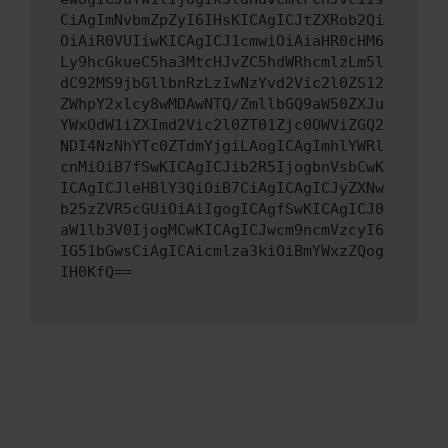
CiAgImNvbmZpZyI6IHsKICAgICJtZXRob2Qi
OiAiR0VUIiwKICAgICJ1cmwiOiAiaHR0cHM6
Ly9hcGkueC5ha3MtcHJvZC5hdWRhcmlzLm5l
dC92MS9jbGllbnRzLzIwNzYvd2Vic2l0ZS12
ZWhpY2xlcy8wMDAwNTQ/ZmllbGQ9aW50ZXJu
YWxOdW1iZXImd2Vic2l0ZT01Zjc0OWViZGQ2
NDI4NzNhYTc0ZTdmYjgiLAogICAgImhlYWRl
cnMiOiB7fSwKICAgICJib2R5IjogbnVsbCwK
ICAgICJleHBlY3QiOiB7CiAgICAgICJyZXNw
b25zZVR5cGUiOiAiIgogICAgfSwKICAgICJ0
aW1lb3V0IjogMCwKICAgICJwcm9ncmVzcyI6
IG51bGwsCiAgICAicmlza3kiOiBmYWxzZQog
IH0KfQ==