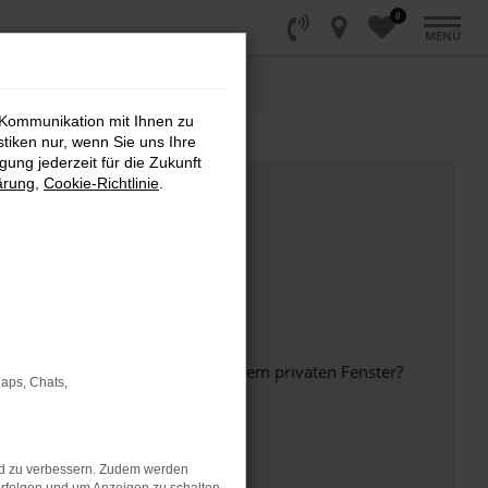
0
MENÜ
 Kommunikation mit Ihnen zu
stiken nur, wenn Sie uns Ihre
ung jederzeit für die Zukunft
ärung
,
Cookie-Richtlinie
.
inem anderen Browser oder in einem privaten Fenster?
Maps, Chats,
nd zu verbessern. Zudem werden
ht mehr unterstützt werden.