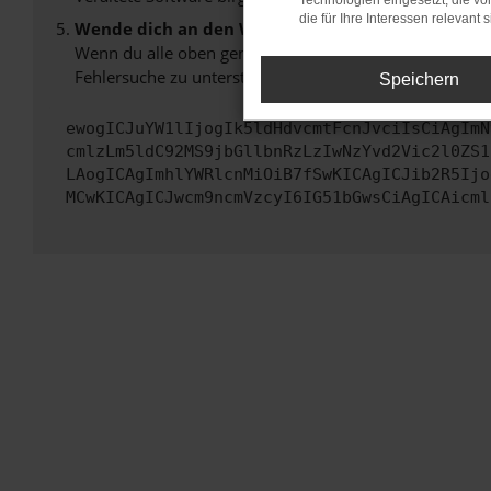
Technologien eingesetzt, die v
die für Ihre Interessen relevant s
Wende dich an den Webseitenbetreiber.
Wenn du alle oben genannten Schritte versucht hast, k
Fehlersuche zu unterstützen:
Speichern
ewogICJuYW1lIjogIk5ldHdvcmtFcnJvciIsCiAgImN
cmlzLm5ldC92MS9jbGllbnRzLzIwNzYvd2Vic2l0ZS1
LAogICAgImhlYWRlcnMiOiB7fSwKICAgICJib2R5Ijo
MCwKICAgICJwcm9ncmVzcyI6IG51bGwsCiAgICAicml