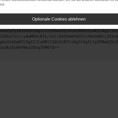
on dritten Werbetreibenden verwendet werden, um Sie auf anderen Webseiten zu ve
ind.
ontaktiere uns bitte. Wir werden versuchen, das Problem zu behe
Optionale Cookies ablehnen
vbmZpZyI6IHsKICAgICJtZXRob2QiOiAiR0VUIiwKICAgICJ1
2ZWhpY2xlcy8wMDAxNTk/ZmllbGQ9aW50ZXJuYWxOdW1iZXIm
gbnVsbCwKICAgICJleHBlY3QiOiB7CiAgICAgICJyZXNwb25z
za3kiOiBmYWxzZQogIH0KfQ==