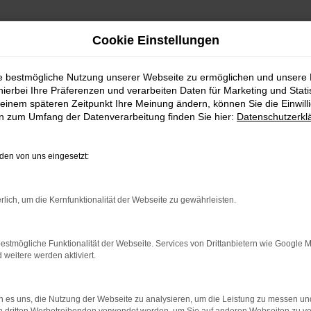
Cookie Einstellungen
ie bestmögliche Nutzung unserer Webseite zu ermöglichen und unsere
hierbei Ihre Präferenzen und verarbeiten Daten für Marketing und Stati
einem späteren Zeitpunkt Ihre Meinung ändern, können Sie die Einwillig
en zum Umfang der Datenverarbeitung finden Sie hier:
Datenschutzerkl
en von uns eingesetzt:
indung.
hine?
rlich, um die Kernfunktionalität der Webseite zu gewährleisten.
aden bestimmter Seiten verhindern. Funktioniert die Seite in e
estmögliche Funktionalität der Webseite. Services von Drittanbietern wie Google 
eitere werden aktiviert.
 zu beheben.
bssystem auf dem neuesten Stand sind.
 es uns, die Nutzung der Webseite zu analysieren, um die Leistung zu messen u
ko, sondern kann auch dazu führen, dass bestimmte Funktionen nic