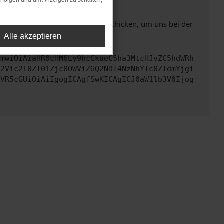
rfolgen und um Anzeigen zu schalten,
ben. Du kannst uns diesen Text schicken, um uns bei der
Alle akzeptieren
cmwiOiAiaHR0cHM6Ly9hcGkueC5ha3MtcHJvZC5hdWRh
d2Vic2l0ZT01Zjc0OWViZGQ2NDI4NzNhYTc0ZTdmYjgi
ZVR5cGUiOiAiIgogICAgfSwKICAgICJ0aW1lb3V0Ijog